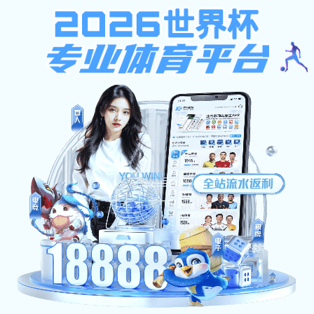
九游（jiuyou）官方网站-九游官网唯
一下载通道JIUYOUGAME